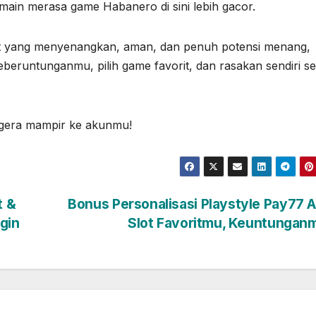
pemain merasa game Habanero di sini lebih gacor.
ot yang menyenangkan, aman, dan penuh potensi menang,
 keberuntunganmu, pilih game favorit, dan rasakan sendiri s
egera mampir ke akunmu!
t &
Bonus Personalisasi Playstyle Pay77 
ogin
Slot Favoritmu, Keuntunga