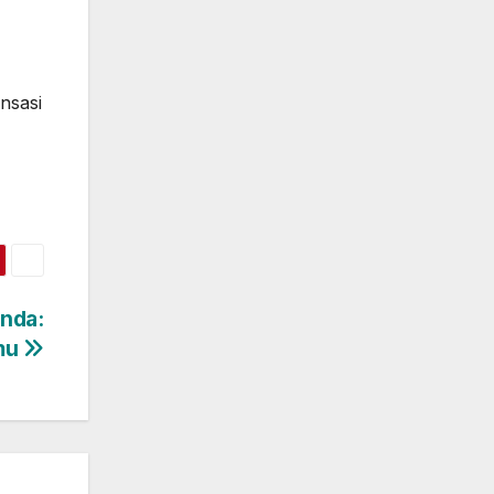
ensasi
Anda:
nmu