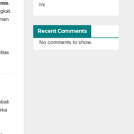
amis
.
Ini
gkat.
aman
Recent Comments
No comments to show.
itas
bali
eka