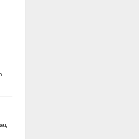
n
au,