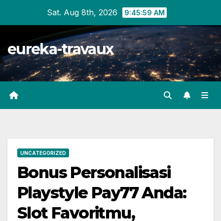
Skip
Sat. Aug 8th, 2026
9:45:59 AM
to
content
eureka-travaux
UNCATEGORIZED
Bonus Personalisasi
Playstyle Pay77 Anda:
Slot Favoritmu,