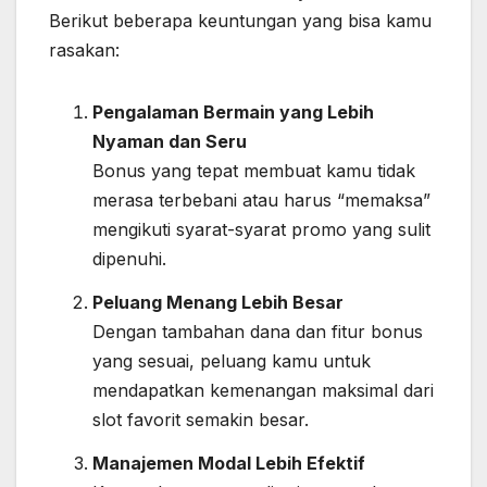
Berikut beberapa keuntungan yang bisa kamu
rasakan:
Pengalaman Bermain yang Lebih
Nyaman dan Seru
Bonus yang tepat membuat kamu tidak
merasa terbebani atau harus “memaksa”
mengikuti syarat-syarat promo yang sulit
dipenuhi.
Peluang Menang Lebih Besar
Dengan tambahan dana dan fitur bonus
yang sesuai, peluang kamu untuk
mendapatkan kemenangan maksimal dari
slot favorit semakin besar.
Manajemen Modal Lebih Efektif