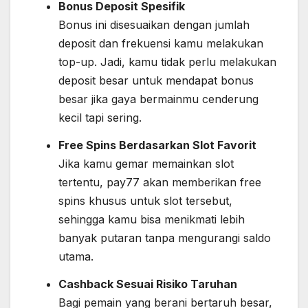
Bonus Deposit Spesifik
Bonus ini disesuaikan dengan jumlah
deposit dan frekuensi kamu melakukan
top-up. Jadi, kamu tidak perlu melakukan
deposit besar untuk mendapat bonus
besar jika gaya bermainmu cenderung
kecil tapi sering.
Free Spins Berdasarkan Slot Favorit
Jika kamu gemar memainkan slot
tertentu, pay77 akan memberikan free
spins khusus untuk slot tersebut,
sehingga kamu bisa menikmati lebih
banyak putaran tanpa mengurangi saldo
utama.
Cashback Sesuai Risiko Taruhan
Bagi pemain yang berani bertaruh besar,