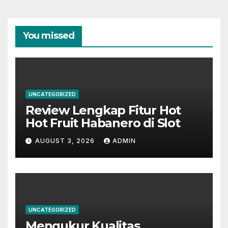
You missed
UNCATEGORIZED
Review Lengkap Fitur Hot
Hot Fruit Habanero di Slot
AUGUST 3, 2026
ADMIN
UNCATEGORIZED
Mengukur Kualitas