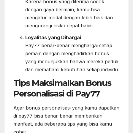
Karena bonus yang diterima cocok
dengan gaya bermain, kamu bisa
mengatur modal dengan lebih baik dan
mengurangi risiko cepat habis.
Loyalitas yang Dihargai
Pay77 benar-benar menghargai setiap
pemain dengan menghadirkan bonus
yang menunjukkan bahwa mereka peduli
dan memahami kebutuhan setiap individu.
Tips Maksimalkan Bonus
Personalisasi di Pay77
Agar bonus personalisasi yang kamu dapatkan
di pay77 bisa benar-benar memberikan
manfaat, ada beberapa tips yang bisa kamu
coba: