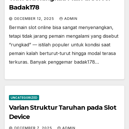
Badak178
DECEMBER 12, 2025
ADMIN
Bermain slot online bisa sangat menyenangkan,
tetapi tidak jarang pemain mengalami yang disebut
“rungkad” — istilah populer untuk kondisi saat
pemain kalah berturut-turut hingga modal terasa
terkuras. Banyak penggemar badak178…
UNCATEGORIZED
Varian Struktur Taruhan pada Slot
Device
DECEMBER 7, 2025
ADMIN