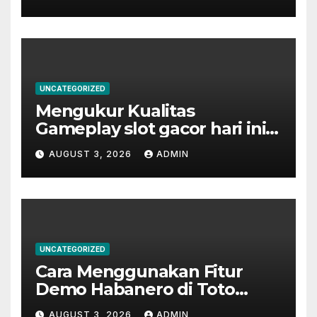
UNCATEGORIZED
Mengukur Kualitas
Gameplay slot gacor hari ini
dari Perspektif Pengguna
AUGUST 3, 2026
ADMIN
UNCATEGORIZED
Cara Menggunakan Fitur
Demo Habanero di Toto
Sebelum Pakai Uang Asli
AUGUST 3, 2026
ADMIN