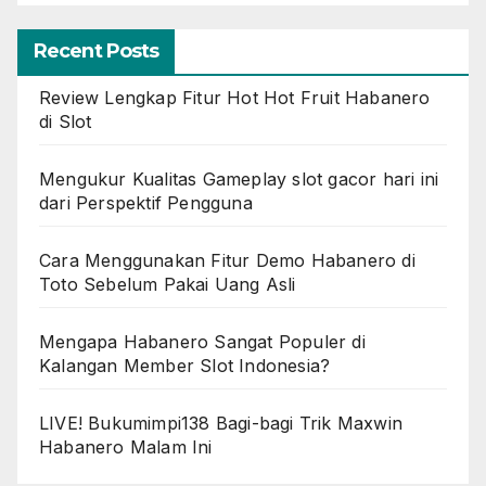
Recent Posts
Review Lengkap Fitur Hot Hot Fruit Habanero
di Slot
Mengukur Kualitas Gameplay slot gacor hari ini
dari Perspektif Pengguna
Cara Menggunakan Fitur Demo Habanero di
Toto Sebelum Pakai Uang Asli
Mengapa Habanero Sangat Populer di
Kalangan Member Slot Indonesia?
LIVE! Bukumimpi138 Bagi-bagi Trik Maxwin
Habanero Malam Ini