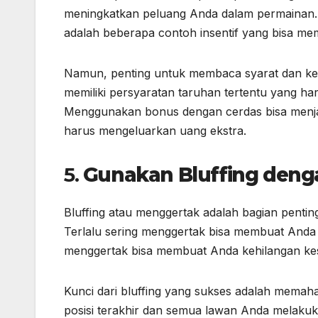
meningkatkan peluang Anda dalam permainan. 
adalah beberapa contoh insentif yang bisa m
Namun, penting untuk membaca syarat dan ket
memiliki persyaratan taruhan tertentu yang h
Menggunakan bonus dengan cerdas bisa menjad
harus mengeluarkan uang ekstra.
5.
Gunakan Bluffing denga
Bluffing atau menggertak adalah bagian penting 
Terlalu sering menggertak bisa membuat Anda 
menggertak bisa membuat Anda kehilangan ke
Kunci dari bluffing yang sukses adalah memaha
posisi terakhir dan semua lawan Anda melaku