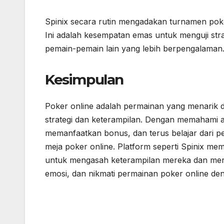
Spinix secara rutin mengadakan turnamen poker
Ini adalah kesempatan emas untuk menguji stra
pemain-pemain lain yang lebih berpengalaman
Kesimpulan
Poker online adalah permainan yang menarik 
strategi dan keterampilan. Dengan memahami a
memanfaatkan bonus, dan terus belajar dari 
meja poker online. Platform seperti Spinix mem
untuk mengasah keterampilan mereka dan merai
emosi, dan nikmati permainan poker online den