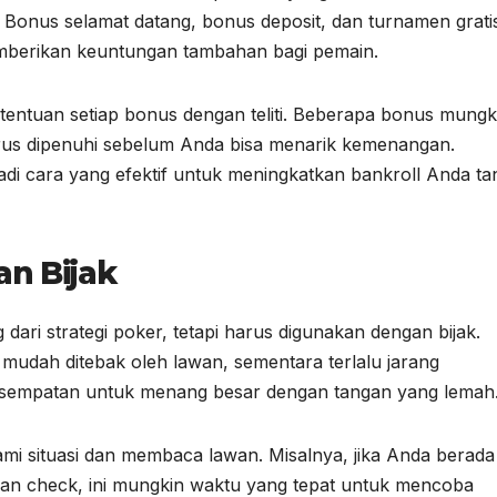
Bonus selamat datang, bonus deposit, dan turnamen grati
emberikan keuntungan tambahan bagi pemain.
entuan setiap bonus dengan teliti. Beberapa bonus mungk
arus dipenuhi sebelum Anda bisa menarik kemenangan.
i cara yang efektif untuk meningkatkan bankroll Anda ta
n Bijak
dari strategi poker, tetapi harus digunakan dengan bijak.
mudah ditebak oleh lawan, sementara terlalu jarang
sempatan untuk menang besar dengan tangan yang lemah
mi situasi dan membaca lawan. Misalnya, jika Anda berada 
kan check, ini mungkin waktu yang tepat untuk mencoba