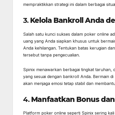
mempraktikkan strategi ini dalam berbagai situa
3.
Kelola Bankroll Anda d
Salah satu kunci sukses dalam poker online ad
uang yang Anda siapkan khusus untuk bermain
Anda kehilangan. Tentukan batas kerugian da
tersebut tanpa pengecualian.
Spinix menawarkan berbagai tingkat taruhan, d
yang sesuai dengan bankroll Anda. Bermain di
akan menjaga emosi tetap stabil dan membant
4.
Manfaatkan Bonus dan
Platform poker online seperti Spinix sering 