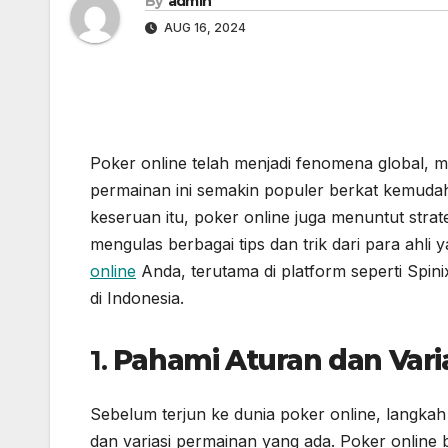
By
admin
AUG 16, 2024
Poker online telah menjadi fenomena global, me
permainan ini semakin populer berkat kemuda
keseruan itu, poker online juga menuntut strate
mengulas berbagai tips dan trik dari para ah
online
Anda, terutama di platform seperti Spini
di Indonesia.
1.
Pahami Aturan dan Vari
Sebelum terjun ke dunia poker online, langka
dan variasi permainan yang ada. Poker online 