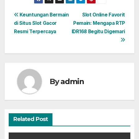
Post
Keuntungan Bermain
Slot Online Favorit
di Situs Slot Gacor
Pemain: Mengapa RTP
navigation
Resmi Terpercaya
IDR168 Begitu Digemari
By
admin
Related Post