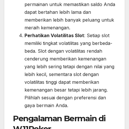
permainan untuk memastikan saldo Anda
dapat bertahan lebih lama dan
memberikan lebih banyak peluang untuk
meraih kemenangan.
Perhatikan Volatilitas Slot
: Setiap slot
memiliki tingkat volatilitas yang berbeda-
beda. Slot dengan volatilitas rendah
cenderung memberikan kemenangan
yang lebih sering tetapi dengan nilai yang
lebih kecil, sementara slot dengan
volatilitas tinggi dapat memberikan
kemenangan besar tetapi lebih jarang.
Pilihlah sesuai dengan preferensi dan
gaya bermain Anda.
Pengalaman Bermain di
W11Poker