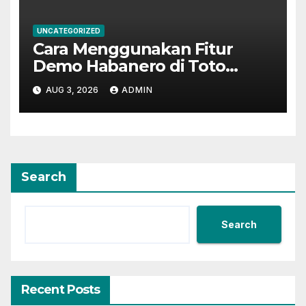
UNCATEGORIZED
Cara Menggunakan Fitur
Demo Habanero di Toto
Sebelum Pakai Uang Asli
AUG 3, 2026
ADMIN
Search
Search
Recent Posts