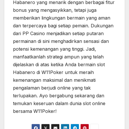
Habanero yang menarik dengan berbagai fitur
bonus yang mengasyikkan, tetapi juga
memberikan lingkungan bermain yang aman
dan terpercaya bagi setiap pemain. Dukungan
dari PP Casino menjadikan setiap putaran
permainan di sini menghadirkan sensasi dan
potensi kemenangan yang tinggi. Jadi,
manfaatkanlah strategi ampun yang telah
dijelaskan di atas ketika Anda bermain slot
Habanero di W11Poker untuk meraih
kemenangan maksimal dan menikmati
pengalaman berjudi online yang tak
terlupakan. Ayo bergabung sekarang dan
temukan keseruan dalam dunia slot online
bersama W11Poker!