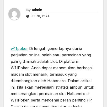
By
admin
JUL 18, 2024
w11poker
Di tengah gemerlapnya dunia
perjudian online, salah satu permainan yang
paling diminati adalah slot. Di platform
W11Poker, Anda dapat menemukan berbagai
macam slot menarik, termasuk yang
dikembangkan oleh Habanero. Dalam artikel
ini, kita akan menjelajahi strategi ampun untuk
memenangkan permainan slot Habanero di
W11Poker, serta mengenal peran penting PP
Casino dalam mengembangkan industri