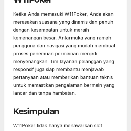
Ketika Anda memasuki W11Poker, Anda akan
merasakan suasana yang dinamis dan penuh
dengan kesempatan untuk meraih
kemenangan besar. Antarmuka yang ramah
pengguna dan navigasi yang mudah membuat
proses penemuan permainan menjadi
menyenangkan. Tim layanan pelanggan yang
responsif juga siap membantu menjawab
pertanyaan atau memberikan bantuan teknis
untuk memastikan pengalaman bermain yang
lancar dan tanpa hambatan.
Kesimpulan
W11Poker tidak hanya menawarkan slot