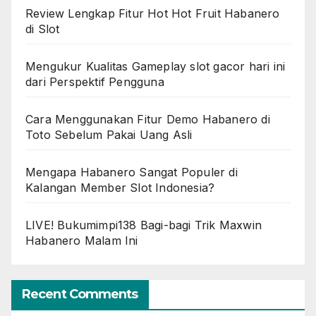
Review Lengkap Fitur Hot Hot Fruit Habanero
di Slot
Mengukur Kualitas Gameplay slot gacor hari ini
dari Perspektif Pengguna
Cara Menggunakan Fitur Demo Habanero di
Toto Sebelum Pakai Uang Asli
Mengapa Habanero Sangat Populer di
Kalangan Member Slot Indonesia?
LIVE! Bukumimpi138 Bagi-bagi Trik Maxwin
Habanero Malam Ini
Recent Comments