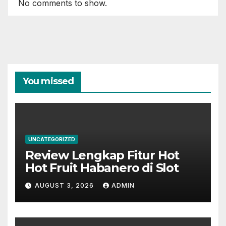
No comments to show.
You missed
UNCATEGORIZED
Review Lengkap Fitur Hot
Hot Fruit Habanero di Slot
AUGUST 3, 2026
ADMIN