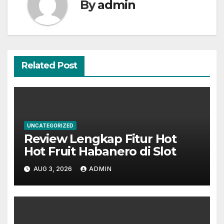
By
admin
Related Post
UNCATEGORIZED
Review Lengkap Fitur Hot
Hot Fruit Habanero di Slot
AUG 3, 2026
ADMIN