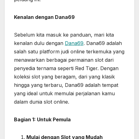
Kenalan dengan Dana69
Sebelum kita masuk ke panduan, mari kita
kenalan dulu dengan
Dana69
. Dana69 adalah
salah satu platform judi online terkemuka yang
menawarkan berbagai permainan slot dari
penyedia ternama seperti Red Tiger. Dengan
koleksi slot yang beragam, dari yang klasik
hingga yang terbaru, Dana69 adalah tempat
yang ideal untuk memulai perjalanan kamu
dalam dunia slot online.
Bagian 1: Untuk Pemula
Mulai dengan Slot yang Mudah