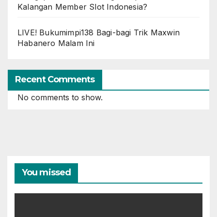
Kalangan Member Slot Indonesia?
LIVE! Bukumimpi138 Bagi-bagi Trik Maxwin
Habanero Malam Ini
Recent Comments
No comments to show.
You missed