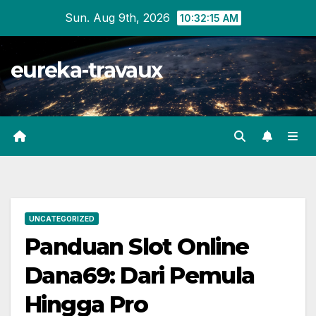
Skip
Sun. Aug 9th, 2026
10:32:16 AM
to
content
eureka-travaux
UNCATEGORIZED
Panduan Slot Online
Dana69: Dari Pemula
Hingga Pro