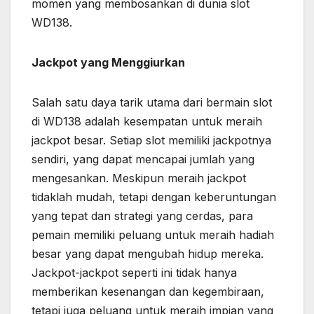
momen yang membosankan di dunia slot
WD138.
Jackpot yang Menggiurkan
Salah satu daya tarik utama dari bermain slot
di WD138 adalah kesempatan untuk meraih
jackpot besar. Setiap slot memiliki jackpotnya
sendiri, yang dapat mencapai jumlah yang
mengesankan. Meskipun meraih jackpot
tidaklah mudah, tetapi dengan keberuntungan
yang tepat dan strategi yang cerdas, para
pemain memiliki peluang untuk meraih hadiah
besar yang dapat mengubah hidup mereka.
Jackpot-jackpot seperti ini tidak hanya
memberikan kesenangan dan kegembiraan,
tetapi juga peluang untuk meraih impian yang