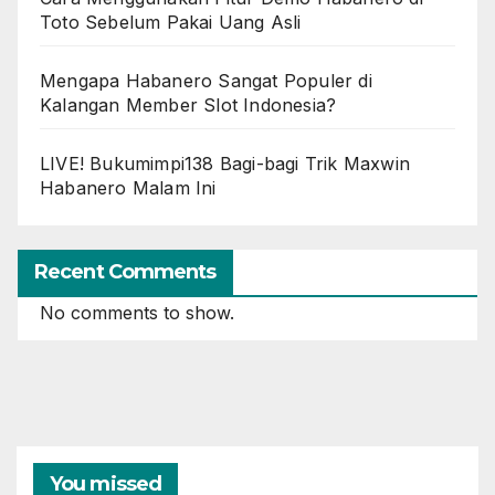
Toto Sebelum Pakai Uang Asli
Mengapa Habanero Sangat Populer di
Kalangan Member Slot Indonesia?
LIVE! Bukumimpi138 Bagi-bagi Trik Maxwin
Habanero Malam Ini
Recent Comments
No comments to show.
You missed