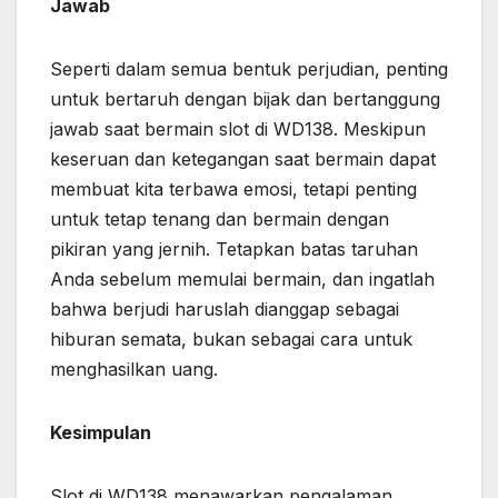
Jawab
Seperti dalam semua bentuk perjudian, penting
untuk bertaruh dengan bijak dan bertanggung
jawab saat bermain slot di WD138. Meskipun
keseruan dan ketegangan saat bermain dapat
membuat kita terbawa emosi, tetapi penting
untuk tetap tenang dan bermain dengan
pikiran yang jernih. Tetapkan batas taruhan
Anda sebelum memulai bermain, dan ingatlah
bahwa berjudi haruslah dianggap sebagai
hiburan semata, bukan sebagai cara untuk
menghasilkan uang.
Kesimpulan
Slot di WD138 menawarkan pengalaman