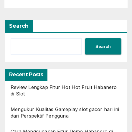
Search
Search
Recent Posts
Review Lengkap Fitur Hot Hot Fruit Habanero
di Slot
Mengukur Kualitas Gameplay slot gacor hari ini
dari Perspektif Pengguna
Cara Menggunakan Fitur Demo Habanero di