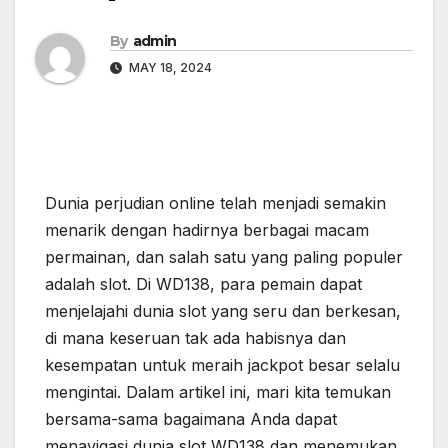
By
admin
MAY 18, 2024
Dunia perjudian online telah menjadi semakin
menarik dengan hadirnya berbagai macam
permainan, dan salah satu yang paling populer
adalah slot. Di WD138, para pemain dapat
menjelajahi dunia slot yang seru dan berkesan,
di mana keseruan tak ada habisnya dan
kesempatan untuk meraih jackpot besar selalu
mengintai. Dalam artikel ini, mari kita temukan
bersama-sama bagaimana Anda dapat
menavigasi dunia slot WD138 dan menemukan