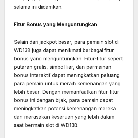
selama ini diidamkan.
Fitur Bonus yang Menguntungkan
Selain dari jackpot besar, para pemain slot di
WD138 juga dapat menikmati berbagai fitur
bonus yang menguntungkan. Fitur-fitur seperti
putaran gratis, simbol liar, dan permainan
bonus interaktif dapat meningkatkan peluang
para pemain untuk meraih kemenangan yang
lebih besar. Dengan memanfaatkan fitur-fitur
bonus ini dengan bijak, para pemain dapat
meningkatkan potensi kemenangan mereka
dan merasakan keseruan yang lebih dalam
saat bermain slot di WD138.