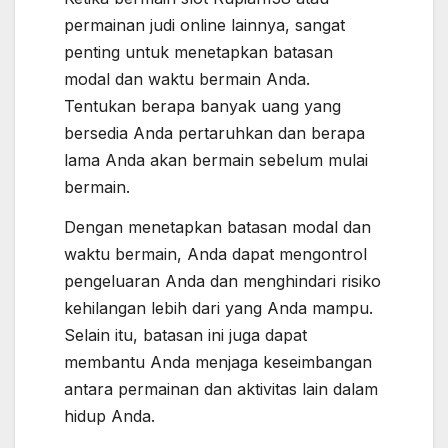
permainan judi online lainnya, sangat
penting untuk menetapkan batasan
modal dan waktu bermain Anda.
Tentukan berapa banyak uang yang
bersedia Anda pertaruhkan dan berapa
lama Anda akan bermain sebelum mulai
bermain.
Dengan menetapkan batasan modal dan
waktu bermain, Anda dapat mengontrol
pengeluaran Anda dan menghindari risiko
kehilangan lebih dari yang Anda mampu.
Selain itu, batasan ini juga dapat
membantu Anda menjaga keseimbangan
antara permainan dan aktivitas lain dalam
hidup Anda.