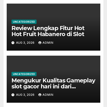
UNCATEGORIZED
Review Lengkap Fitur Hot
Hot Fruit Habanero di Slot
AUG 3, 2026
ADMIN
UNCATEGORIZED
Mengukur Kualitas Gameplay
slot gacor hari ini dari
Perspektif Pengguna
AUG 3, 2026
ADMIN