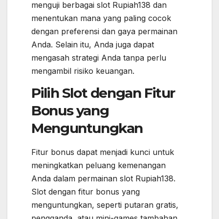
menguji berbagai slot Rupiah138 dan
menentukan mana yang paling cocok
dengan preferensi dan gaya permainan
Anda. Selain itu, Anda juga dapat
mengasah strategi Anda tanpa perlu
mengambil risiko keuangan.
Pilih Slot dengan Fitur
Bonus yang
Menguntungkan
Fitur bonus dapat menjadi kunci untuk
meningkatkan peluang kemenangan
Anda dalam permainan slot Rupiah138.
Slot dengan fitur bonus yang
menguntungkan, seperti putaran gratis,
pengganda, atau mini-games tambahan,