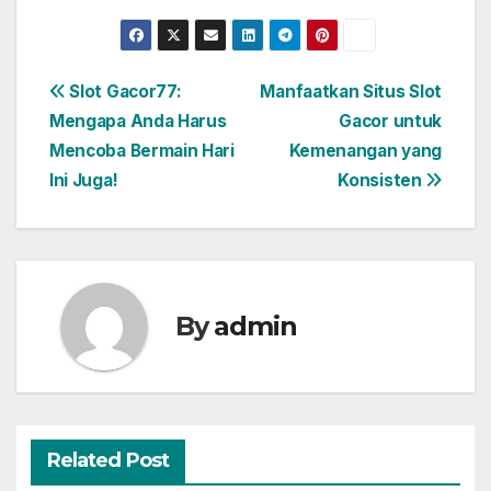
Post
Slot Gacor77:
Manfaatkan Situs Slot
Mengapa Anda Harus
Gacor untuk
navigation
Mencoba Bermain Hari
Kemenangan yang
Ini Juga!
Konsisten
By
admin
Related Post