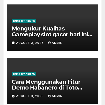
UNCATEGORIZED
Mengukur Kualitas
Gameplay slot gacor hari ini
dari Perspektif Pengguna
AUGUST 3, 2026
ADMIN
UNCATEGORIZED
Cara Menggunakan Fitur
Demo Habanero di Toto
Sebelum Pakai Uang Asli
AUGUST 3, 2026
ADMIN