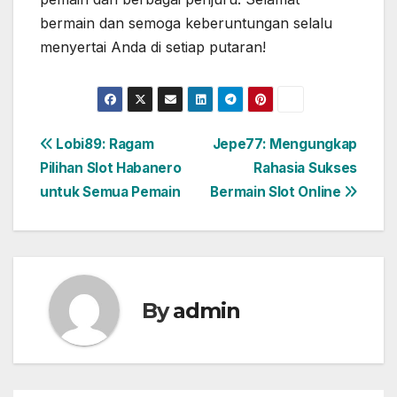
bermain dan semoga keberuntungan selalu
menyertai Anda di setiap putaran!
Post
Lobi89: Ragam
Jepe77: Mengungkap
Pilihan Slot Habanero
Rahasia Sukses
navigation
untuk Semua Pemain
Bermain Slot Online
By
admin