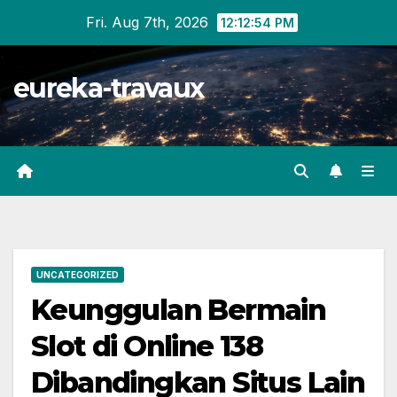
Skip
Fri. Aug 7th, 2026
12:12:55 PM
to
content
eureka-travaux
UNCATEGORIZED
Keunggulan Bermain
Slot di Online 138
Dibandingkan Situs Lain