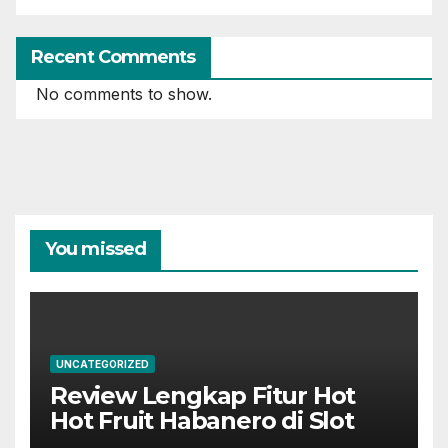
Recent Comments
No comments to show.
You missed
UNCATEGORIZED
Review Lengkap Fitur Hot
Hot Fruit Habanero di Slot