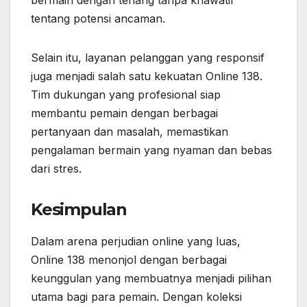
tentang potensi ancaman.
Selain itu, layanan pelanggan yang responsif
juga menjadi salah satu kekuatan Online 138.
Tim dukungan yang profesional siap
membantu pemain dengan berbagai
pertanyaan dan masalah, memastikan
pengalaman bermain yang nyaman dan bebas
dari stres.
Kesimpulan
Dalam arena perjudian online yang luas,
Online 138 menonjol dengan berbagai
keunggulan yang membuatnya menjadi pilihan
utama bagi para pemain. Dengan koleksi