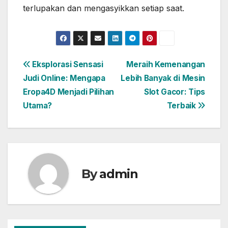
terlupakan dan mengasyikkan setiap saat.
Post
Eksplorasi Sensasi
Meraih Kemenangan
Judi Online: Mengapa
Lebih Banyak di Mesin
navigation
Eropa4D Menjadi Pilihan
Slot Gacor: Tips
Utama?
Terbaik
By
admin