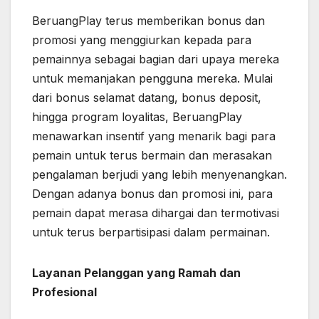
BeruangPlay terus memberikan bonus dan
promosi yang menggiurkan kepada para
pemainnya sebagai bagian dari upaya mereka
untuk memanjakan pengguna mereka. Mulai
dari bonus selamat datang, bonus deposit,
hingga program loyalitas, BeruangPlay
menawarkan insentif yang menarik bagi para
pemain untuk terus bermain dan merasakan
pengalaman berjudi yang lebih menyenangkan.
Dengan adanya bonus dan promosi ini, para
pemain dapat merasa dihargai dan termotivasi
untuk terus berpartisipasi dalam permainan.
Layanan Pelanggan yang Ramah dan
Profesional