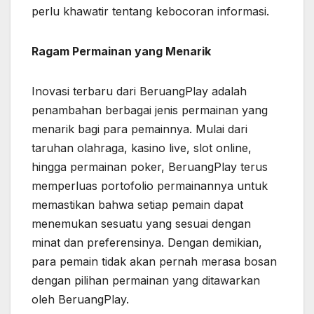
perlu khawatir tentang kebocoran informasi.
Ragam Permainan yang Menarik
Inovasi terbaru dari BeruangPlay adalah
penambahan berbagai jenis permainan yang
menarik bagi para pemainnya. Mulai dari
taruhan olahraga, kasino live, slot online,
hingga permainan poker, BeruangPlay terus
memperluas portofolio permainannya untuk
memastikan bahwa setiap pemain dapat
menemukan sesuatu yang sesuai dengan
minat dan preferensinya. Dengan demikian,
para pemain tidak akan pernah merasa bosan
dengan pilihan permainan yang ditawarkan
oleh BeruangPlay.