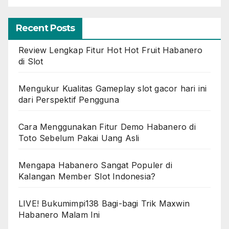
Recent Posts
Review Lengkap Fitur Hot Hot Fruit Habanero
di Slot
Mengukur Kualitas Gameplay slot gacor hari ini
dari Perspektif Pengguna
Cara Menggunakan Fitur Demo Habanero di
Toto Sebelum Pakai Uang Asli
Mengapa Habanero Sangat Populer di
Kalangan Member Slot Indonesia?
LIVE! Bukumimpi138 Bagi-bagi Trik Maxwin
Habanero Malam Ini