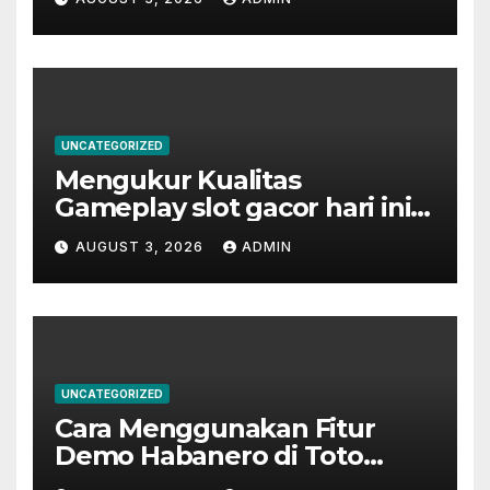
UNCATEGORIZED
Mengukur Kualitas
Gameplay slot gacor hari ini
dari Perspektif Pengguna
AUGUST 3, 2026
ADMIN
UNCATEGORIZED
Cara Menggunakan Fitur
Demo Habanero di Toto
Sebelum Pakai Uang Asli