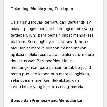
Teknologi Mobile yang Terdepan
Salah satu inovasi terbaru dari BeruangPlay
adalah pengembangan teknologi mobile yang
terdepan. Kini, para pemain dapat mengakses
platform BeruangPlay melalui smartphone
atau tablet mereka dengan menggunakan
aplikasi mobile resmi atau melalui versi mobile
dari situs web BeruangPlay. Hal ini
memungkinkan para pemain untuk berjudi di
mana pun dan kapan pun mereka inginkan,
sehingga memberikan fleksibilitas dan
kemudahan yang luar biasa bagi mereka.
Bonus dan Promosi yang Menggiurkan