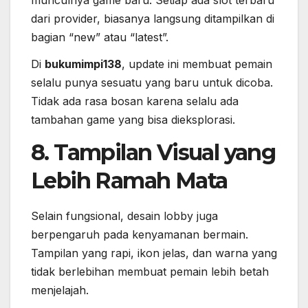
dari provider, biasanya langsung ditampilkan di
bagian “new” atau “latest”.
Di
bukumimpi138
, update ini membuat pemain
selalu punya sesuatu yang baru untuk dicoba.
Tidak ada rasa bosan karena selalu ada
tambahan game yang bisa dieksplorasi.
8. Tampilan Visual yang
Lebih Ramah Mata
Selain fungsional, desain lobby juga
berpengaruh pada kenyamanan bermain.
Tampilan yang rapi, ikon jelas, dan warna yang
tidak berlebihan membuat pemain lebih betah
menjelajah.