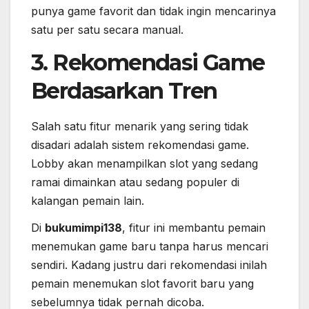
punya game favorit dan tidak ingin mencarinya
satu per satu secara manual.
3. Rekomendasi Game
Berdasarkan Tren
Salah satu fitur menarik yang sering tidak
disadari adalah sistem rekomendasi game.
Lobby akan menampilkan slot yang sedang
ramai dimainkan atau sedang populer di
kalangan pemain lain.
Di
bukumimpi138
, fitur ini membantu pemain
menemukan game baru tanpa harus mencari
sendiri. Kadang justru dari rekomendasi inilah
pemain menemukan slot favorit baru yang
sebelumnya tidak pernah dicoba.