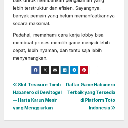
baik untuk memberikan pengalaman yang
lebih terstruktur dan efisien. Sayangnya,
banyak pemain yang belum memanfaatkannya
secara maksimal.
Padahal, memahami cara kerja lobby bisa
membuat proses memilih game menjadi lebih
cepat, lebih nyaman, dan tentu saja lebih
menyenangkan.
Post
Slot Treasure Tomb
Daftar Game Habanero
Habanero di Dewitogel
Terbaik yang Tersedia
navigation
— Harta Karun Mesir
di Platform Toto
yang Menggiurkan
Indonesia