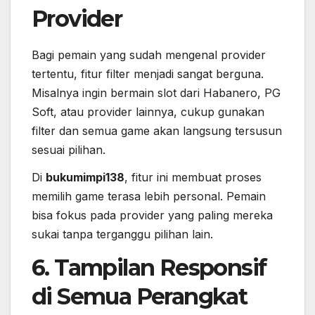
Provider
Bagi pemain yang sudah mengenal provider
tertentu, fitur filter menjadi sangat berguna.
Misalnya ingin bermain slot dari Habanero, PG
Soft, atau provider lainnya, cukup gunakan
filter dan semua game akan langsung tersusun
sesuai pilihan.
Di
bukumimpi138
, fitur ini membuat proses
memilih game terasa lebih personal. Pemain
bisa fokus pada provider yang paling mereka
sukai tanpa terganggu pilihan lain.
6. Tampilan Responsif
di Semua Perangkat