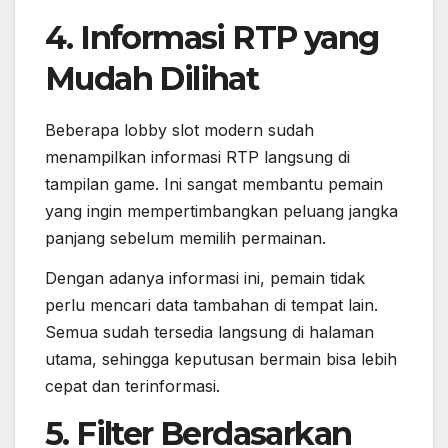
4. Informasi RTP yang
Mudah Dilihat
Beberapa lobby slot modern sudah
menampilkan informasi RTP langsung di
tampilan game. Ini sangat membantu pemain
yang ingin mempertimbangkan peluang jangka
panjang sebelum memilih permainan.
Dengan adanya informasi ini, pemain tidak
perlu mencari data tambahan di tempat lain.
Semua sudah tersedia langsung di halaman
utama, sehingga keputusan bermain bisa lebih
cepat dan terinformasi.
5. Filter Berdasarkan