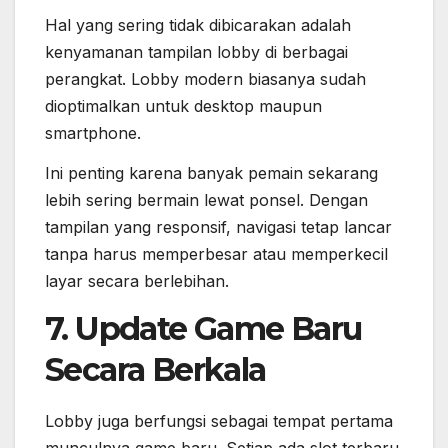
Hal yang sering tidak dibicarakan adalah
kenyamanan tampilan lobby di berbagai
perangkat. Lobby modern biasanya sudah
dioptimalkan untuk desktop maupun
smartphone.
Ini penting karena banyak pemain sekarang
lebih sering bermain lewat ponsel. Dengan
tampilan yang responsif, navigasi tetap lancar
tanpa harus memperbesar atau memperkecil
layar secara berlebihan.
7. Update Game Baru
Secara Berkala
Lobby juga berfungsi sebagai tempat pertama
munculnya game baru. Setiap ada slot terbaru