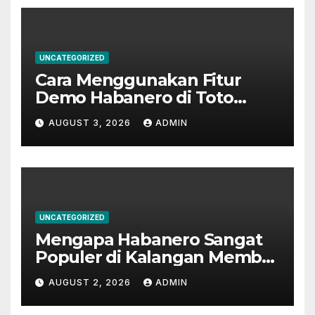
UNCATEGORIZED
Cara Menggunakan Fitur
Demo Habanero di Toto
Sebelum Pakai Uang Asli
AUGUST 3, 2026
ADMIN
UNCATEGORIZED
Mengapa Habanero Sangat
Populer di Kalangan Member
Slot Indonesia?
AUGUST 2, 2026
ADMIN