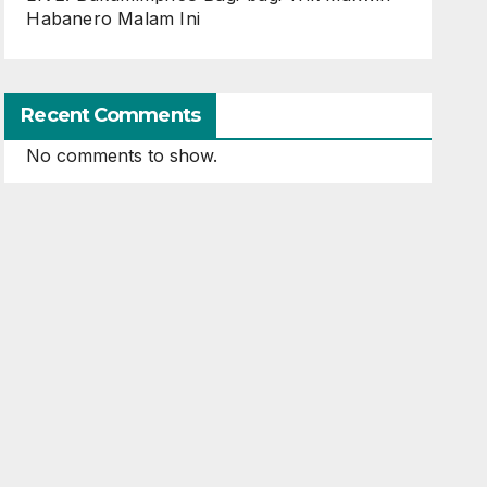
Habanero Malam Ini
Recent Comments
No comments to show.