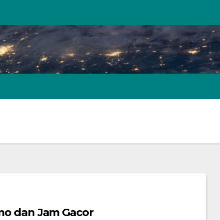
romo dan Jam Gacor