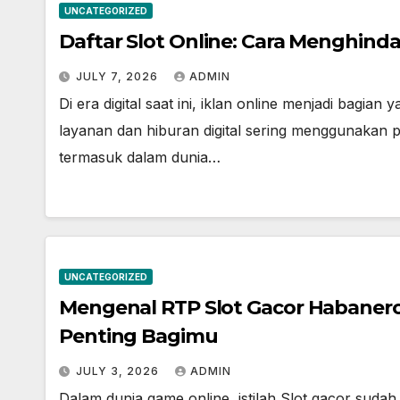
UNCATEGORIZED
Daftar Slot Online: Cara Menghinda
JULY 7, 2026
ADMIN
Di era digital saat ini, iklan online menjadi bagian 
layanan dan hiburan digital sering menggunakan 
termasuk dalam dunia…
UNCATEGORIZED
Mengenal RTP Slot Gacor Habaner
Penting Bagimu
JULY 3, 2026
ADMIN
Dalam dunia game online, istilah Slot gacor sudah