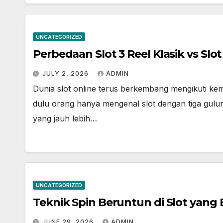
UNCATEGORIZED
Perbedaan Slot 3 Reel Klasik vs Slo
JULY 2, 2026
ADMIN
Dunia slot online terus berkembang mengikuti ke
dulu orang hanya mengenal slot dengan tiga gulu
yang jauh lebih…
UNCATEGORIZED
Teknik Spin Beruntun di Slot yan
JUNE 29, 2026
ADMIN