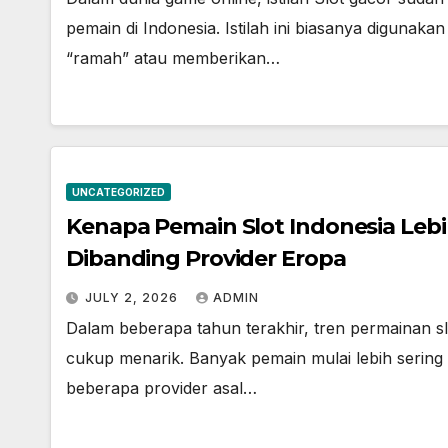
pemain di Indonesia. Istilah ini biasanya diguna
“ramah” atau memberikan…
UNCATEGORIZED
Kenapa Pemain Slot Indonesia Lebi
Dibanding Provider Eropa
JULY 2, 2026
ADMIN
Dalam beberapa tahun terakhir, tren permainan s
cukup menarik. Banyak pemain mulai lebih sering
beberapa provider asal…