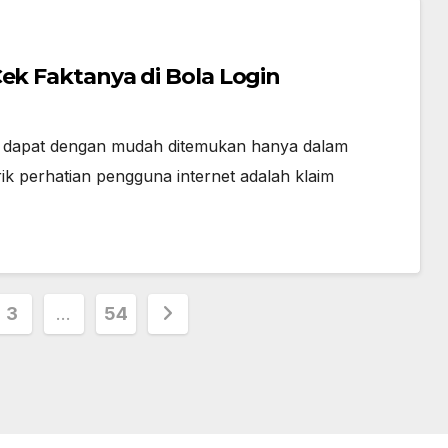
ek Faktanya di Bola Login
asi dapat dengan mudah ditemukan hanya dalam
rik perhatian pengguna internet adalah klaim
3
…
54