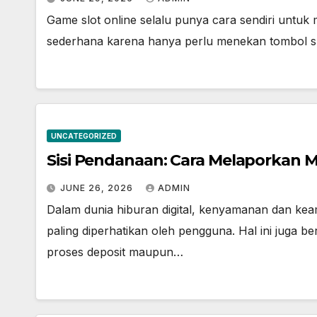
Game slot online selalu punya cara sendiri untuk 
sederhana karena hanya perlu menekan tombol spin
UNCATEGORIZED
Sisi Pendanaan: Cara Melaporkan M
JUNE 26, 2026
ADMIN
Dalam dunia hiburan digital, kenyamanan dan kea
paling diperhatikan oleh pengguna. Hal ini juga 
proses deposit maupun…