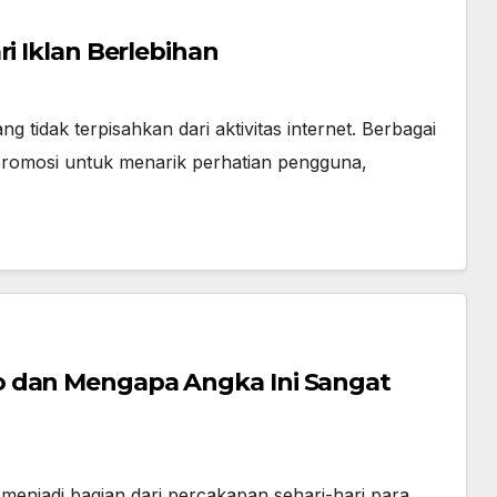
ri Iklan Berlebihan
yang tidak terpisahkan dari aktivitas internet. Berbagai
promosi untuk menarik perhatian pengguna,
o dan Mengapa Angka Ini Sangat
 menjadi bagian dari percakapan sehari-hari para