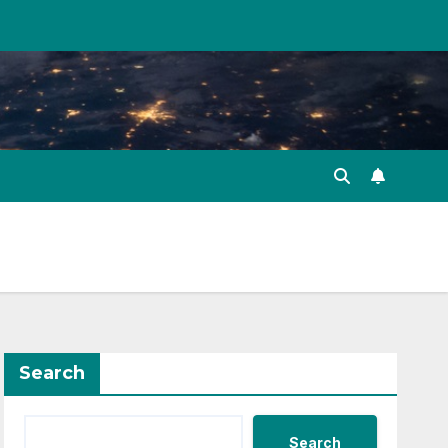
Search
Search