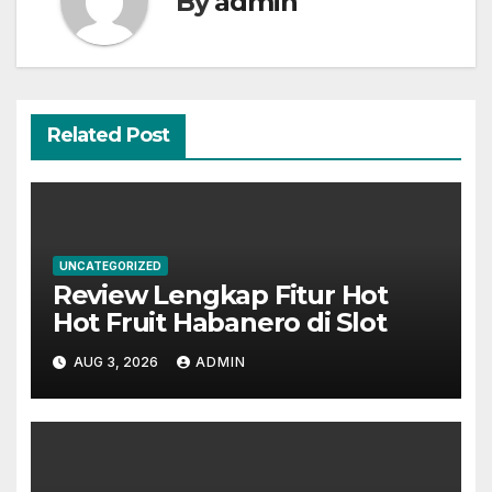
By
admin
Related Post
UNCATEGORIZED
Review Lengkap Fitur Hot
Hot Fruit Habanero di Slot
AUG 3, 2026
ADMIN