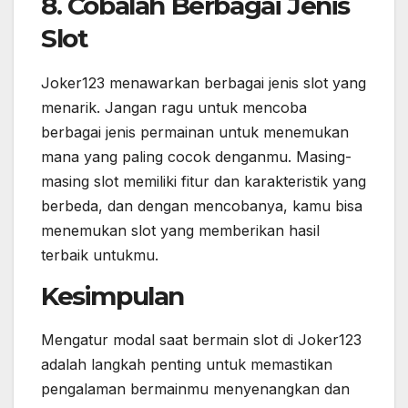
8. Cobalah Berbagai Jenis
Slot
Joker123 menawarkan berbagai jenis slot yang
menarik. Jangan ragu untuk mencoba
berbagai jenis permainan untuk menemukan
mana yang paling cocok denganmu. Masing-
masing slot memiliki fitur dan karakteristik yang
berbeda, dan dengan mencobanya, kamu bisa
menemukan slot yang memberikan hasil
terbaik untukmu.
Kesimpulan
Mengatur modal saat bermain slot di Joker123
adalah langkah penting untuk memastikan
pengalaman bermainmu menyenangkan dan