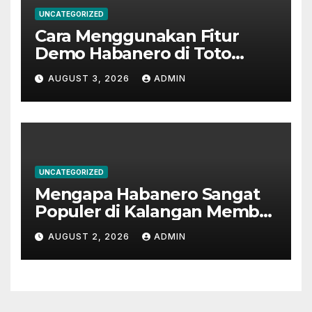
UNCATEGORIZED
Cara Menggunakan Fitur
Demo Habanero di Toto
Sebelum Pakai Uang Asli
AUGUST 3, 2026
ADMIN
UNCATEGORIZED
Mengapa Habanero Sangat
Populer di Kalangan Member
Slot Indonesia?
AUGUST 2, 2026
ADMIN