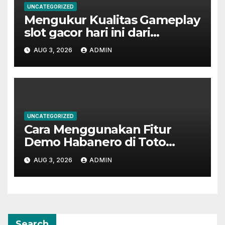
UNCATEGORIZED
Mengukur Kualitas Gameplay
slot gacor hari ini dari
Perspektif Pengguna
AUG 3, 2026
ADMIN
UNCATEGORIZED
Cara Menggunakan Fitur
Demo Habanero di Toto
Sebelum Pakai Uang Asli
AUG 3, 2026
ADMIN
Search