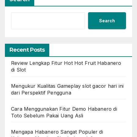
Search
Recent Posts
Review Lengkap Fitur Hot Hot Fruit Habanero
di Slot
Mengukur Kualitas Gameplay slot gacor hari ini
dari Perspektif Pengguna
Cara Menggunakan Fitur Demo Habanero di
Toto Sebelum Pakai Uang Asli
Mengapa Habanero Sangat Populer di