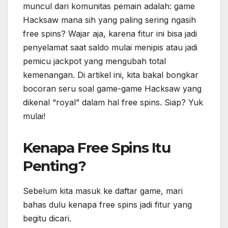
muncul dari komunitas pemain adalah: game
Hacksaw mana sih yang paling sering ngasih
free spins? Wajar aja, karena fitur ini bisa jadi
penyelamat saat saldo mulai menipis atau jadi
pemicu jackpot yang mengubah total
kemenangan. Di artikel ini, kita bakal bongkar
bocoran seru soal game-game Hacksaw yang
dikenal “royal” dalam hal free spins. Siap? Yuk
mulai!
Kenapa Free Spins Itu
Penting?
Sebelum kita masuk ke daftar game, mari
bahas dulu kenapa free spins jadi fitur yang
begitu dicari.