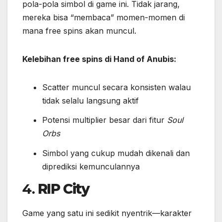
pola-pola simbol di game ini. Tidak jarang,
mereka bisa “membaca” momen-momen di
mana free spins akan muncul.
Kelebihan free spins di Hand of Anubis:
Scatter muncul secara konsisten walau
tidak selalu langsung aktif
Potensi multiplier besar dari fitur
Soul
Orbs
Simbol yang cukup mudah dikenali dan
diprediksi kemunculannya
4.
RIP City
Game yang satu ini sedikit nyentrik—karakter