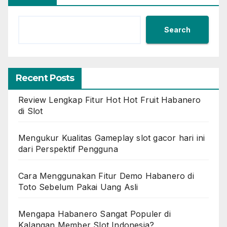
Search
Recent Posts
Review Lengkap Fitur Hot Hot Fruit Habanero
di Slot
Mengukur Kualitas Gameplay slot gacor hari ini
dari Perspektif Pengguna
Cara Menggunakan Fitur Demo Habanero di
Toto Sebelum Pakai Uang Asli
Mengapa Habanero Sangat Populer di
Kalangan Member Slot Indonesia?