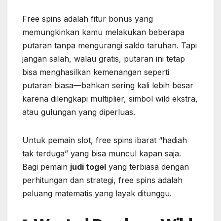
Free spins adalah fitur bonus yang
memungkinkan kamu melakukan beberapa
putaran tanpa mengurangi saldo taruhan. Tapi
jangan salah, walau gratis, putaran ini tetap
bisa menghasilkan kemenangan seperti
putaran biasa—bahkan sering kali lebih besar
karena dilengkapi multiplier, simbol wild ekstra,
atau gulungan yang diperluas.
Untuk pemain slot, free spins ibarat “hadiah
tak terduga” yang bisa muncul kapan saja.
Bagi pemain
judi togel
yang terbiasa dengan
perhitungan dan strategi, free spins adalah
peluang matematis yang layak ditunggu.