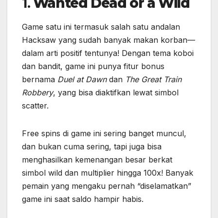
1.
Wanted Dead or a Wild
Game satu ini termasuk salah satu andalan
Hacksaw yang sudah banyak makan korban—
dalam arti positif tentunya! Dengan tema koboi
dan bandit, game ini punya fitur bonus
bernama
Duel at Dawn
dan
The Great Train
Robbery
, yang bisa diaktifkan lewat simbol
scatter.
Free spins di game ini sering banget muncul,
dan bukan cuma sering, tapi juga bisa
menghasilkan kemenangan besar berkat
simbol wild dan multiplier hingga 100x! Banyak
pemain yang mengaku pernah “diselamatkan”
game ini saat saldo hampir habis.