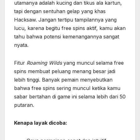
utamanya adalah kucing dan tikus ala kartun,
tapi dengan sentuhan gelap yang khas
Hacksaw. Jangan tertipu tampilannya yang
lucu, karena begitu free spins aktif, kamu akan
tahu bahwa potensi kemenangannya sangat
nyata.
Fitur
Roaming Wilds
yang muncul selama free
spins membuat peluang menang besar jadi
lebih tinggi. Banyak pemain menyebutkan
bahwa free spins sering muncul ketika kamu
sabar bertahan di game ini selama lebih dari 50
putaran.
Kenapa layak dicoba: