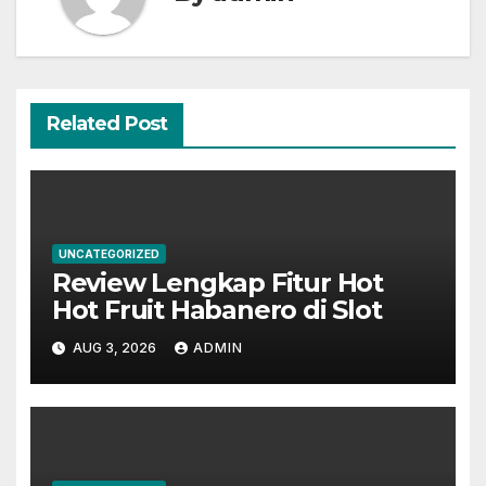
Related Post
UNCATEGORIZED
Review Lengkap Fitur Hot
Hot Fruit Habanero di Slot
AUG 3, 2026
ADMIN