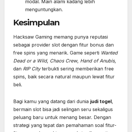
modal. Main alami kadang lebih
menguntungkan.
Kesimpulan
Hacksaw Gaming memang punya reputasi
sebagai provider slot dengan fitur bonus dan
free spins yang menarik. Game seperti
Wanted
Dead or a Wild
,
Chaos Crew
,
Hand of Anubis
,
dan
RIP City
terbukti sering memberikan free
spins, baik secara natural maupun lewat fitur
beli.
Bagi kamu yang datang dari dunia
judi togel
,
bermain slot bisa jadi selingan seru sekaligus
peluang baru untuk menang besar. Dengan
strategi yang tepat dan pemahaman soal fitur-