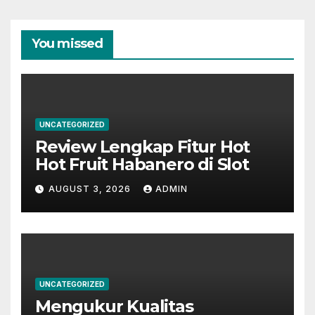
You missed
UNCATEGORIZED
Review Lengkap Fitur Hot
Hot Fruit Habanero di Slot
AUGUST 3, 2026
ADMIN
UNCATEGORIZED
Mengukur Kualitas