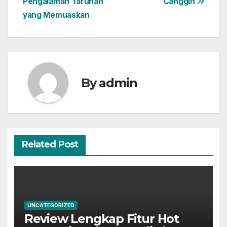
Pengalaman Taruhan
Canggih
yang Memuaskan
By
admin
Related Post
UNCATEGORIZED
Review Lengkap Fitur Hot