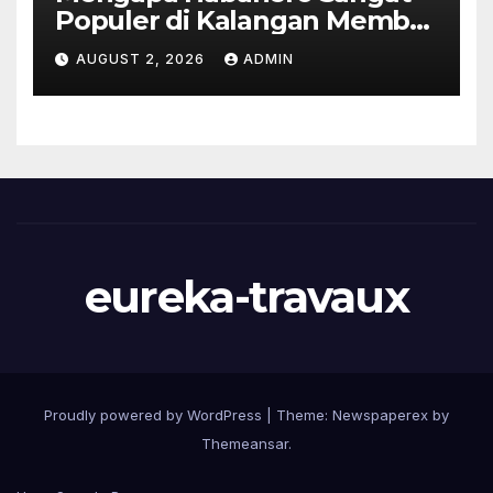
Populer di Kalangan Member
Slot Indonesia?
AUGUST 2, 2026
ADMIN
eureka-travaux
Proudly powered by WordPress
|
Theme: Newspaperex by
Themeansar
.