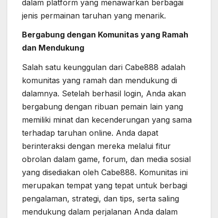
dalam platform yang menawarkan berbagai
jenis permainan taruhan yang menarik.
Bergabung dengan Komunitas yang Ramah
dan Mendukung
Salah satu keunggulan dari Cabe888 adalah
komunitas yang ramah dan mendukung di
dalamnya. Setelah berhasil login, Anda akan
bergabung dengan ribuan pemain lain yang
memiliki minat dan kecenderungan yang sama
terhadap taruhan online. Anda dapat
berinteraksi dengan mereka melalui fitur
obrolan dalam game, forum, dan media sosial
yang disediakan oleh Cabe888. Komunitas ini
merupakan tempat yang tepat untuk berbagi
pengalaman, strategi, dan tips, serta saling
mendukung dalam perjalanan Anda dalam