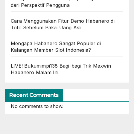
dari Perspektif Pengguna
Cara Menggunakan Fitur Demo Habanero di
Toto Sebelum Pakai Uang Asli
Mengapa Habanero Sangat Populer di
Kalangan Member Slot Indonesia?
LIVE! Bukumimpi138 Bagi-bagi Trik Maxwin
Habanero Malam Ini
Recent Comments
No comments to show.