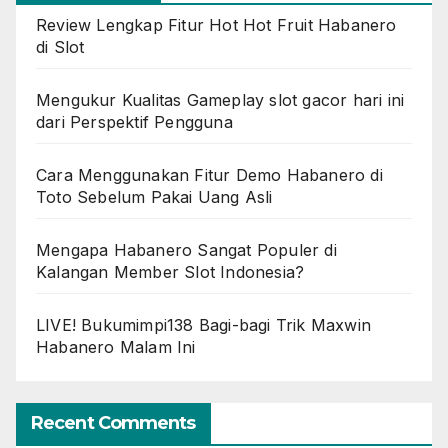
Review Lengkap Fitur Hot Hot Fruit Habanero
di Slot
Mengukur Kualitas Gameplay slot gacor hari ini
dari Perspektif Pengguna
Cara Menggunakan Fitur Demo Habanero di
Toto Sebelum Pakai Uang Asli
Mengapa Habanero Sangat Populer di
Kalangan Member Slot Indonesia?
LIVE! Bukumimpi138 Bagi-bagi Trik Maxwin
Habanero Malam Ini
Recent Comments