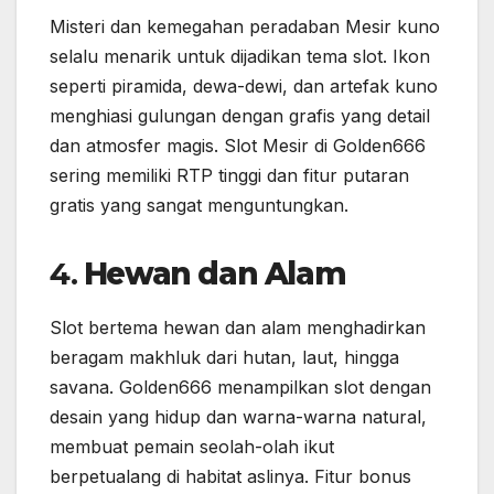
Misteri dan kemegahan peradaban Mesir kuno
selalu menarik untuk dijadikan tema slot. Ikon
seperti piramida, dewa-dewi, dan artefak kuno
menghiasi gulungan dengan grafis yang detail
dan atmosfer magis. Slot Mesir di Golden666
sering memiliki RTP tinggi dan fitur putaran
gratis yang sangat menguntungkan.
4.
Hewan dan Alam
Slot bertema hewan dan alam menghadirkan
beragam makhluk dari hutan, laut, hingga
savana. Golden666 menampilkan slot dengan
desain yang hidup dan warna-warna natural,
membuat pemain seolah-olah ikut
berpetualang di habitat aslinya. Fitur bonus