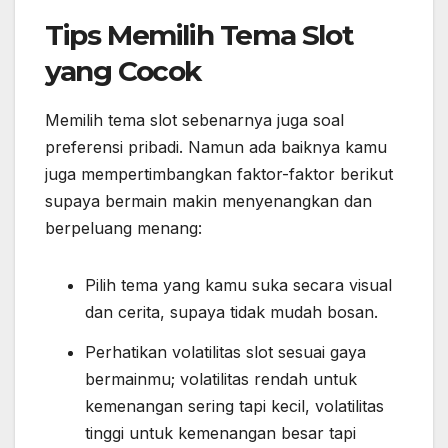
Tips Memilih Tema Slot
yang Cocok
Memilih tema slot sebenarnya juga soal
preferensi pribadi. Namun ada baiknya kamu
juga mempertimbangkan faktor-faktor berikut
supaya bermain makin menyenangkan dan
berpeluang menang:
Pilih tema yang kamu suka secara visual
dan cerita, supaya tidak mudah bosan.
Perhatikan volatilitas slot sesuai gaya
bermainmu; volatilitas rendah untuk
kemenangan sering tapi kecil, volatilitas
tinggi untuk kemenangan besar tapi