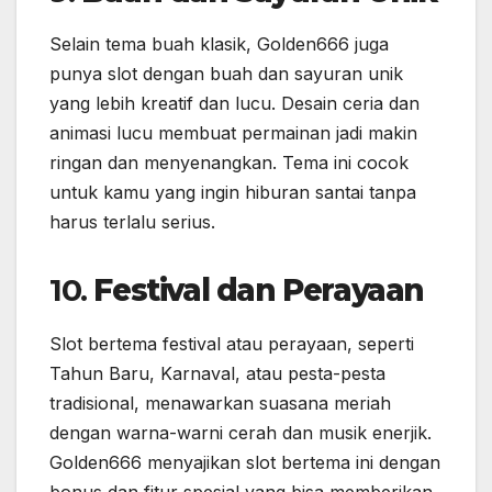
Selain tema buah klasik, Golden666 juga
punya slot dengan buah dan sayuran unik
yang lebih kreatif dan lucu. Desain ceria dan
animasi lucu membuat permainan jadi makin
ringan dan menyenangkan. Tema ini cocok
untuk kamu yang ingin hiburan santai tanpa
harus terlalu serius.
10.
Festival dan Perayaan
Slot bertema festival atau perayaan, seperti
Tahun Baru, Karnaval, atau pesta-pesta
tradisional, menawarkan suasana meriah
dengan warna-warni cerah dan musik enerjik.
Golden666 menyajikan slot bertema ini dengan