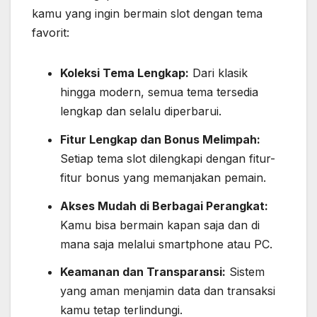
kamu yang ingin bermain slot dengan tema
favorit:
Koleksi Tema Lengkap:
Dari klasik
hingga modern, semua tema tersedia
lengkap dan selalu diperbarui.
Fitur Lengkap dan Bonus Melimpah:
Setiap tema slot dilengkapi dengan fitur-
fitur bonus yang memanjakan pemain.
Akses Mudah di Berbagai Perangkat:
Kamu bisa bermain kapan saja dan di
mana saja melalui smartphone atau PC.
Keamanan dan Transparansi:
Sistem
yang aman menjamin data dan transaksi
kamu tetap terlindungi.