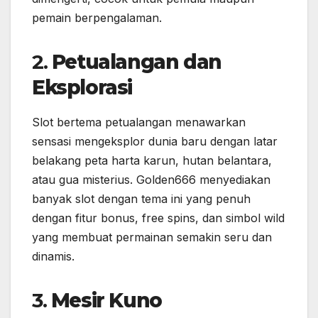
pemain berpengalaman.
2.
Petualangan dan
Eksplorasi
Slot bertema petualangan menawarkan
sensasi mengeksplor dunia baru dengan latar
belakang peta harta karun, hutan belantara,
atau gua misterius. Golden666 menyediakan
banyak slot dengan tema ini yang penuh
dengan fitur bonus, free spins, dan simbol wild
yang membuat permainan semakin seru dan
dinamis.
3.
Mesir Kuno